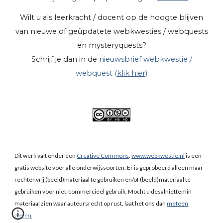
Wilt u als leerkracht / docent op de hoogte blijven
van nieuwe of geüpdatete webkwesties / webquests
en mysteryquests?
Schrijf je dan in de
nieuwsbrief webkwestie /
webquest (
klik hier
)
Dit werk valt onder een
Creative Commons
.
www.webkwestie.nl
is een
gratis website voor alle onderwijssoorten. Er is geprobeerd alleen maar
rechtenvrij (beeld)materiaal te gebruiken en/of (beeld)materiaal te
gebruiken voor niet-commercieel gebruik. Mocht u desalniettemin
materiaal zien waar auteursrecht op rust, laat het ons dan
meteen
weten
.