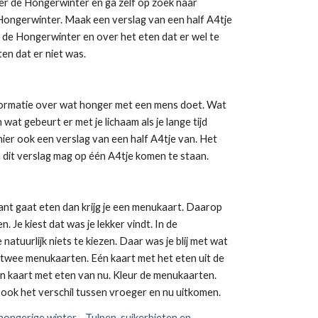
ver de Hongerwinter en ga zelf op zoek naar
Hongerwinter. Maak een verslag van een half A4tje
 de Hongerwinter en over het eten dat er wel te
ten dat er niet was.
formatie over wat honger met een mens doet. Wat
n wat gebeurt er met je lichaam als je lange tijd
ier ook een verslag van een half A4tje van. Het
n dit verslag mag op één A4tje komen te staan.
rant gaat eten dan krijg je een menukaart. Daarop
n. Je kiest dat was je lekker vindt. In de
natuurlijk niets te kiezen. Daar was je blij met wat
f twee menukaarten. Eén kaart met het eten uit de
 kaart met eten van nu. Kleur de menukaarten.
 ook het verschil tussen vroeger en nu uitkomen.
hongerige winter - Tulpen, suikerbieten en