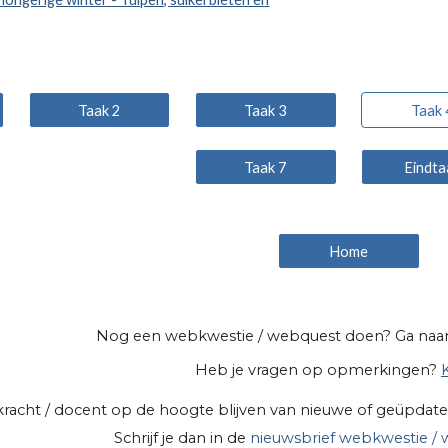
Taak 2
Taak 3
Taak 
Taak 7
Eindta
Home
Nog een webkwestie / webquest doen? Ga naa
Heb je vragen op opmerkingen?
K
erkracht / docent op de hoogte blijven van nieuwe of geüpd
Schrijf je dan in de
nieuwsbrief webkwestie / 