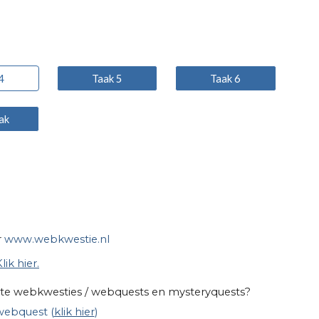
4
Taak 5
Taak 6
ak
r
www.webkwestie.nl
lik hier.
atete webkwesties / webquests en mysteryquests?
webquest (
klik hier
)