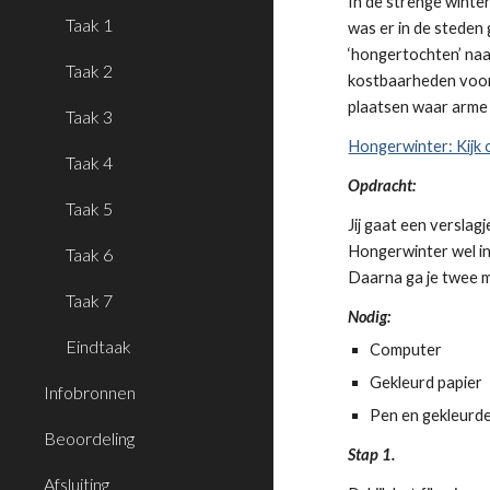
In de strenge wint
Taak 1
was er in de stede
‘hongertochten’ naar
Taak 2
kostbaarheden voor
plaatsen waar arme
Taak 3
Hongerwinter: Kijk o
Taak 4
Opdracht:
Taak 5
Jij gaat een verslag
Hongerwinter wel i
Taak 6
Daarna ga je twee m
Taak 7
Nodig:
Eindtaak
Computer
Gekleurd papier
Infobronnen
Pen en gekleurd
Beoordeling
Stap 1.
Afsluiting