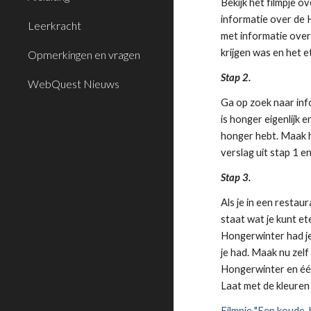
Bekijk het filmpje o
informatie over de 
Leerkracht
met informatie over
krijgen was en het e
Opmerkingen en vragen
Stap 2.
WebQuest Nieuws
Ga op zoek naar in
is honger eigenlijk e
honger hebt. Maak h
verslag uit stap 1 e
Stap 3.
Als je in een restau
staat wat je kunt ete
Hongerwinter had je 
je had. Maak nu zel
Hongerwinter en één
Laat met de kleuren
Filmpje "Een koude, 