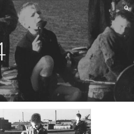
ion
4