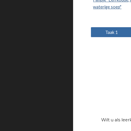
waterige soep"
Taak 1
Wilt u als le